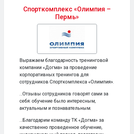
Спорткомплекс «Олимпия –
Пермь»
Бизн
Выражаем благодарность тренинговой
…Ваш
компании «Догма» за проведение
прод
корпоративных тренингов для
и по
сотрудников Спорткомплекса «Олимпия».
…Ваш
…Отзывы сотрудников говорят сами за
инте
себя: обучение было интересным,
обуч
актуальным и познавательным.
по-н
…Благодарим команду TK «Догма» за
…На
качественно проведенное обучение,
сотр