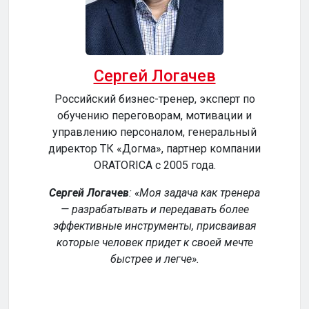
Сергей Логачев
Российский бизнес-тренер, эксперт по
обучению переговорам, мотивации и
сер
управлению персоналом, генеральный
директор ТК «Догма», партнер компании
ORATORICA c 2005 года.
у
Сергей Логачев
:
Моя задача как тренера
— разрабатывать и передавать более
эффективные инструменты, присваивая
уч
которые человек придет к своей мечте
обе
быстрее и легче
.
р