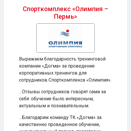
Спорткомплекс «Олимпия –
Пермь»
Бизн
Выражаем благодарность тренинговой
…Ваш
компании «Догма» за проведение
прод
корпоративных тренингов для
и по
сотрудников Спорткомплекса «Олимпия».
…Ваш
…Отзывы сотрудников говорят сами за
инте
себя: обучение было интересным,
обуч
актуальным и познавательным.
по-н
…Благодарим команду TK «Догма» за
…На
качественно проведенное обучение,
сотр