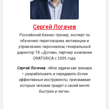
Сергей Логачев
Российский бизнес-тренер, эксперт по
обучению переговорам, мотивации и
сер
управлению персоналом, генеральный
директор ТК «Догма», партнер компании
ORATORICA c 2005 года.
у
Сергей Логачев
:
Моя задача как тренера
— разрабатывать и передавать более
эффективные инструменты, присваивая
уч
которые человек придет к своей мечте
обе
быстрее и легче
.
р