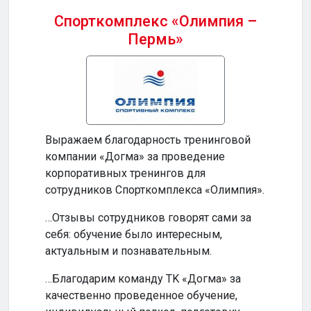
Спорткомплекс «Олимпия –
Пермь»
Бизн
Выражаем благодарность тренинговой
…Ваш
компании «Догма» за проведение
прод
корпоративных тренингов для
и по
сотрудников Спорткомплекса «Олимпия».
…Ваш
…Отзывы сотрудников говорят сами за
инте
себя: обучение было интересным,
обуч
актуальным и познавательным.
по-н
…Благодарим команду TK «Догма» за
…На
качественно проведенное обучение,
сотр