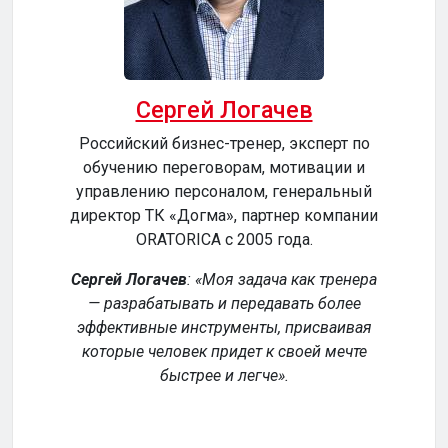
Сергей Логачев
Российский бизнес-тренер, эксперт по
обучению переговорам, мотивации и
сер
управлению персоналом, генеральный
директор ТК «Догма», партнер компании
ORATORICA c 2005 года.
у
Сергей Логачев
:
Моя задача как тренера
— разрабатывать и передавать более
эффективные инструменты, присваивая
уч
которые человек придет к своей мечте
обе
быстрее и легче
.
р