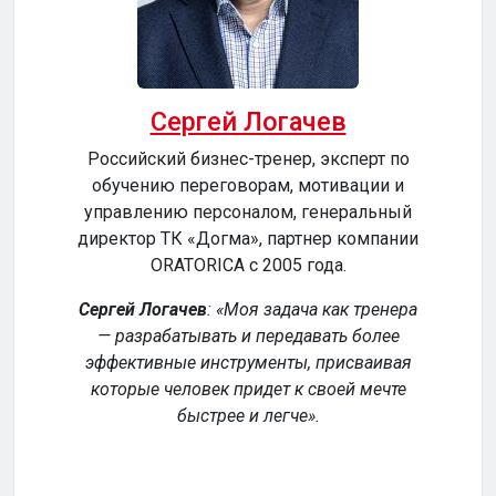
Сергей Логачев
Российский бизнес-тренер, эксперт по
обучению переговорам, мотивации и
сер
управлению персоналом, генеральный
директор ТК «Догма», партнер компании
ORATORICA c 2005 года.
у
Сергей Логачев
:
Моя задача как тренера
— разрабатывать и передавать более
эффективные инструменты, присваивая
уч
которые человек придет к своей мечте
обе
быстрее и легче
.
р