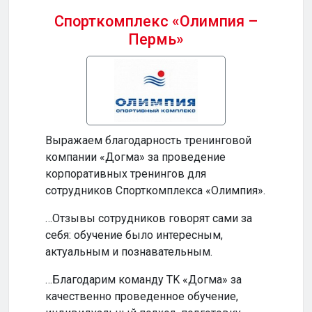
Спорткомплекс «Олимпия –
Пермь»
Бизн
Выражаем благодарность тренинговой
…Ваш
компании «Догма» за проведение
прод
корпоративных тренингов для
и по
сотрудников Спорткомплекса «Олимпия».
…Ваш
…Отзывы сотрудников говорят сами за
инте
себя: обучение было интересным,
обуч
актуальным и познавательным.
по-н
…Благодарим команду TK «Догма» за
…На
качественно проведенное обучение,
сотр