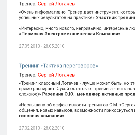
Тренер:
Сергей Логачев
«Очень информативно. Тренер дает инструмент, которы
успешных результатов на практике»
Участник тренин
«Интересно, много нового, непривычно, интересные л
«Пермская Электромеханическая Компания»
27.05.2010 - 28.05.2010
Тренинг «Тактика переговоров»
Тренер:
Сергей Логачев
«Тренинг классный! Логачев - лучше может быть, но э
прямо распирает. Сухой остаток от тренинга - есть нов
сложное)»
Разепина О.Ю., менеджер активных про
«Наслышана об эффективности тренингов С.М. <Сергея
общения, новых навыков, возможности прикоснуться 
гипсовая компания»
27.02.2010 - 28.02.2010