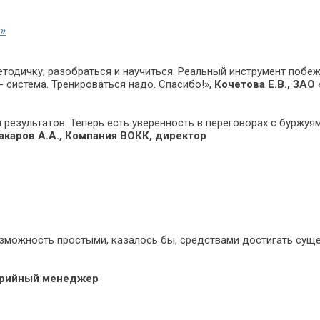
»
тодичку, разобраться и научиться. Реальный инструмент побеж
- система. Тренироваться надо. Спасибо!»,
Кочетова Е.В., ЗАО 
езультатов. Теперь есть уверенность в переговорах с буржуям
акаров А.А., Компания ВОКК, директор
озможность простыми, казалось бы, средствами достигать сущ
горийный менеджер