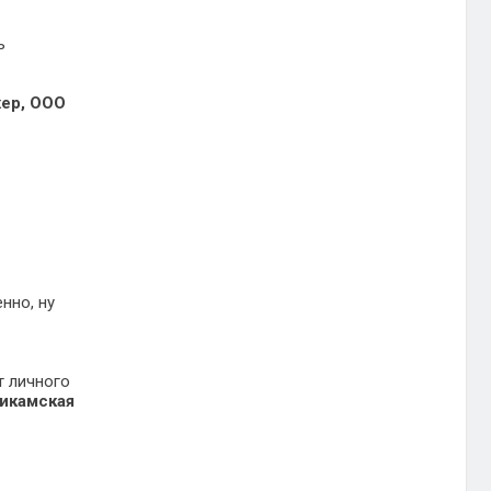
ь
жер, ООО
нно, ну
т личного
рикамская