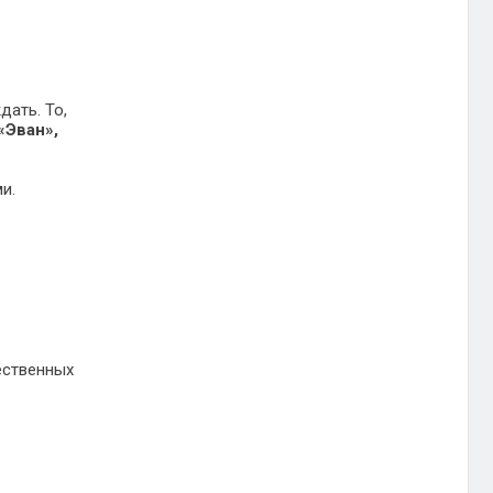
дать. То,
«Эван»,
и.
ественных