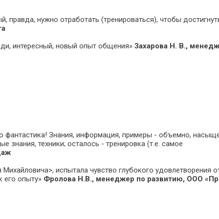
й, правда, нужно отработать (тренироваться), чтобы достигнут
га
юди, интересный, новый опыт общения»
Захарова Н. В., менед
то фантастика! Знания, информация, примеры - объемно, насыще
ые знания, техники; осталось - тренировка (т.е. самое
даж
 Михайловича>, испытала чувство глубокого удовлетворения о
к его опыту»
Фролова Н.В., менеджер по развитию, ООО «П