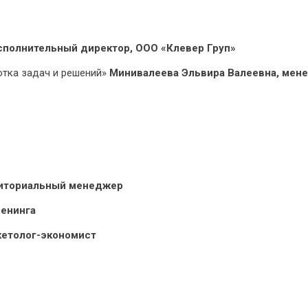
сполнительный директор, ООО «Клевер Груп»
отка задач и решений»
Минивалеева Эльвира Валеевна, мен
рриториальный менеджер
ренинга
ркетолог-экономист